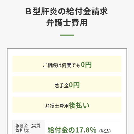
Ｂ型肝炎の給付金請求
弁護士費用
0円
ご相談は何度でも
0円
着手金
後払い
弁護士費用
報酬金（実質
給付金の17.8％
負担額）
（税込）