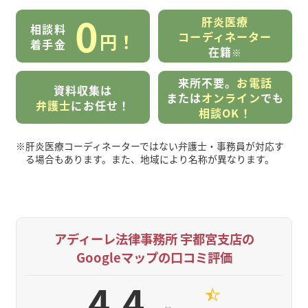
0
肝炎医療
相談料
コーディネーター
円！
着手金
在籍
※
来所不要。
お電話
資料収集は
または
オンライン
でも
弁護士
にお任せ！
相談OK！
※
肝炎医療コーディネーターではない弁護士・事務員が対応す
る場合もあります。また、地域により名称が異なります。
アディーレ法律事務所 宇都宮支店の
Googleマップの口コミ評価
4.4