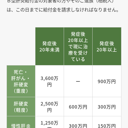
Ｂ型肝炎給付金の対象者の方やそのご遺族（相続人）
は、この日までに給付金を請求しなければなりません。
発症後
20年以上
発症後
発症後
で
現に治
20年未満
20年以上
療を受け
ている
死亡・
肝がん・
3,600万
ー
900万円
肝硬変
円
（重度）
肝硬変
2,500万
600万円
300万円
（軽度）
円
1,250万
慢性肝炎
300万円
150万円