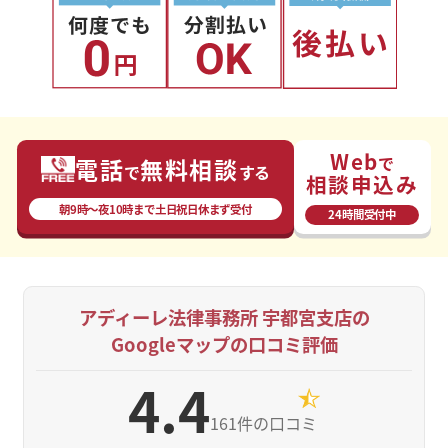
Web
で
電話
無料相談
で
する
相談申込み
朝9時〜夜10時まで⼟⽇祝⽇休まず受付
24時間受付中
アディーレ法律事務所 宇都宮支店の
Googleマップの口コミ評価
4.4
161件の口コミ